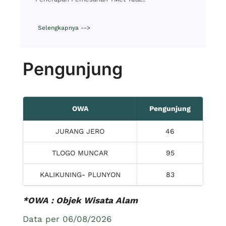
Selengkapnya -->
Pengunjung
OWA
Pengunjung
JURANG JERO
46
TLOGO MUNCAR
95
KALIKUNING- PLUNYON
83
*OWA : Objek Wisata Alam
Data per 06/08/2026