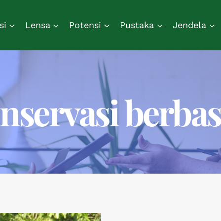
si
Lensa
Potensi
Pustaka
Jendela
servasi berbas