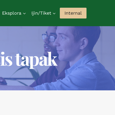
Eksplora
Ijin/Tiket
Internal
is tapak