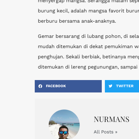
menyergap mangsa. Serangga malam seper
burung kecil, adalah mangsa favorit burun
berburu bersama anak-anaknya.
Gemar bersarang di lubang pohon, di sel
mudah ditemukan di dekat pemukiman wa
penghujan. Sekali berbiak, betinanya meng
ditemukan di lereng pegunungan, sampai 
FACEBOOK
TWITTER
NURMANS
All Posts »