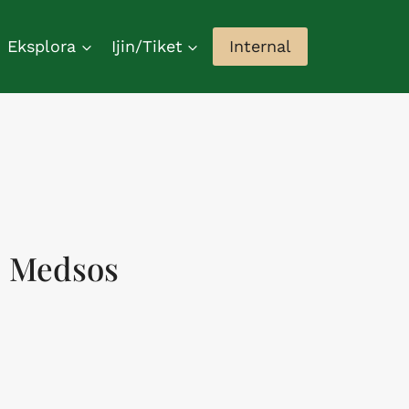
Eksplora
Ijin/Tiket
Internal
Medsos