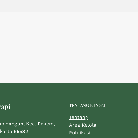
rapi
TENTANG BTNGM
Tentang
obinangun, Kec. Pakem,
Area Kelola
karta 55582
Publikasi