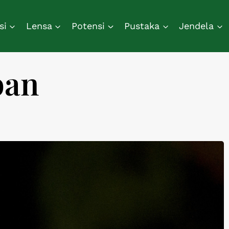
si
Lensa
Potensi
Pustaka
Jendela
ban