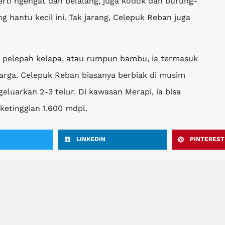
ti ngengat dan belalang, juga kodok dan burung-
g hantu kecil ini. Tak jarang, Celepuk Reban juga
a pelepah kelapa, atau rumpun bambu, ia termasuk
rga. Celepuk Reban biasanya berbiak di musim
eluarkan 2-3 telur. Di kawasan Merapi, ia bisa
ketinggian 1.600 mdpl.
LINKEDIN
PINTEREST