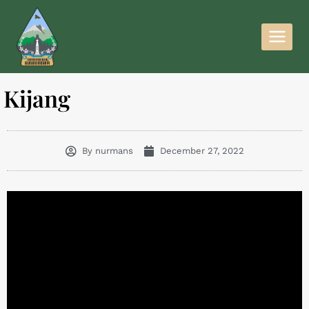
Kijang
By
nurmans
December 27, 2022