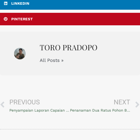
LINKEDIN
PINTEREST
TORO PRADOPO
All Posts »
PREVIOUS
NEXT
Penyampaian Laporan Capaian Kinerja Balai Taman Nasional Gunung Merapi Tahun 2023
Penanaman Dua Ratus Pohon Bakau Rhizophora Mucronata di Kulon Progo, Wujud Bangun Harmoni dengan Alam